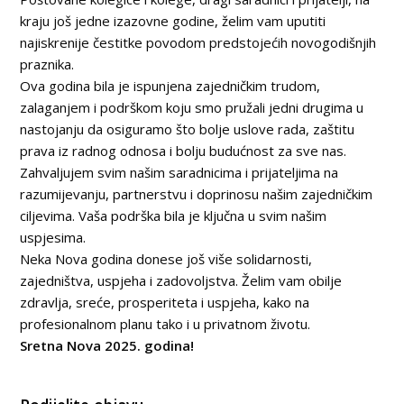
kraju još jedne izazovne godine, želim vam uputiti
najiskrenije čestitke povodom predstojećih novogodišnjih
praznika.
Ova godina bila je ispunjena zajedničkim trudom,
zalaganjem i podrškom koju smo pružali jedni drugima u
nastojanju da osiguramo što bolje uslove rada, zaštitu
prava iz radnog odnosa i bolju budućnost za sve nas.
Zahvaljujem svim našim saradnicima i prijateljima na
razumijevanju, partnerstvu i doprinosu našim zajedničkim
ciljevima. Vaša podrška bila je ključna u svim našim
uspjesima.
Neka Nova godina donese još više solidarnosti,
zajedništva, uspjeha i zadovoljstva. Želim vam obilje
zdravlja, sreće, prosperiteta i uspjeha, kako na
profesionalnom planu tako i u privatnom životu.
Sretna
Nova 2025. godina!