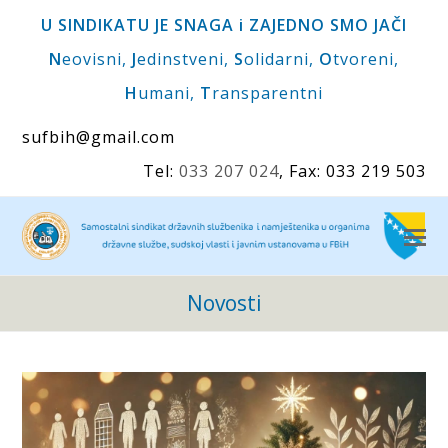
U SINDIKATU JE SNAGA i ZAJEDNO SMO JAČI
N
eovisni,
J
edinstveni,
S
olidarni,
O
tvoreni,
H
umani,
T
ransparentni
sufbih@gmail.com
Tel:
033 207 024
, Fax: 033 219 503
O
M
M
Novosti