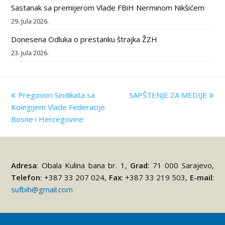
Sastanak sa premijerom Vlade FBiH Nerminom Nikšićem
29. Jula 2026.
Donesena Odluka o prestanku štrajka ŽZH
23. Jula 2026.
previous
Pregovori Sindikata sa
SAPŠTENJE ZA MEDIJE
next
Kolegijem Vlade Federacije
post:
post:
Bosne i Hercegovine
Adresa
: Obala Kulina bana br. 1,
Grad
: 71 000 Sarajevo,
Telefon
: +387 33 207 024,
Fax
: +387 33 219 503,
E-mail
:
sufbih@gmail.com