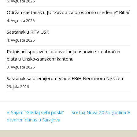
6. Avgusta 2026.
Održan sastanak u JU “Zavod za prostorno uređenje” Bihać
4. Avgusta 2026.
Sastanak u RTV USK
4. Avgusta 2026.
Potpisani sporazumi o povećanju osnovice za obračun
plata u Unsko-sanskom kantonu
3. Avgusta 2026.
Sastanak sa premijerom Vlade FBiH Nerminom Nikšićem
29. Jula 2026.
previous
Sajam “Gledaj sebi posla”
Sretna Nova 2025. godina
next
otvoren danas u Sarajevu
post:
post: