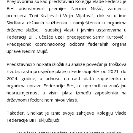
Pregovorima su kao predstavnici Kolegija Vlade Federacije
BiH prisustvovali premijer Nermin Nikšić, zamjenici
premijera Toni Kraljević i Vojin Mijatović, dok su u ime
Sindikata državnih službenika i namještenika u organima
državne službe, sudskoj vlasti i javnim ustanovama u
Federaciji BiH, učešće uzeli predsjednik Samir Kurtović i
Predsjednik koordinacionog odbora federalnih organa
uprave Nedim Mujić.
Predstavnici Sindikata izložili su analize povećanja troškova
života, rasta prosječne plate u Federaciji BiH od 2021. do
2024. godine, u odnosu na rast plata zaposlenika u
organima uprave Federacije BiH, te upozorili na značajnu
nesrazmjernost u visini plata između zaposlenika na
državnom i federalnom nivou vlasti.
Također, Sindikat je iznio svoje zahtjeve Kolegiju Vlade
Federacije BiH, uključujući:
Povećanje osnovice plata u skladu s rastom indeksa