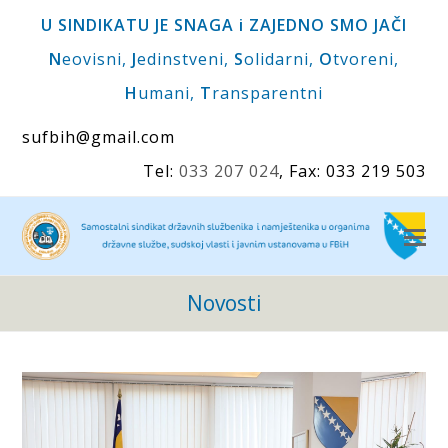
U SINDIKATU JE SNAGA i ZAJEDNO SMO JAČI
N
eovisni,
J
edinstveni,
S
olidarni,
O
tvoreni,
H
umani,
T
ransparentni
sufbih@gmail.com
Tel:
033 207 024
, Fax: 033 219 503
O
M
M
Novosti