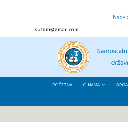
N
eovi
sufbih@gmail.com
POČETNA
O NAMA
ORGAN