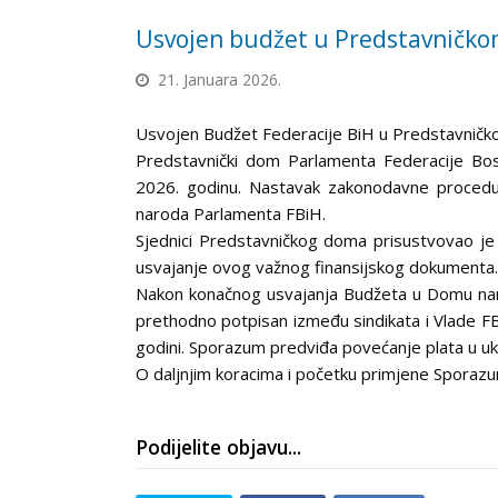
Usvojen budžet u Predstavničk
21. Januara 2026.
Usvojen Budžet Federacije BiH u Predstavnič
Predstavnički dom Parlamenta Federacije Bos
2026. godinu. Nastavak zakonodavne procedur
naroda Parlamenta FBiH.
Sjednici Predstavničkog doma prisustvovao je S
usvajanje ovog važnog finansijskog dokumenta.
Nakon konačnog usvajanja Budžeta u Domu naro
prethodno potpisan između sindikata i Vlade FB
godini. Sporazum predviđa povećanje plata u 
O daljnjim koracima i početku primjene Sporazu
Podijelite objavu...