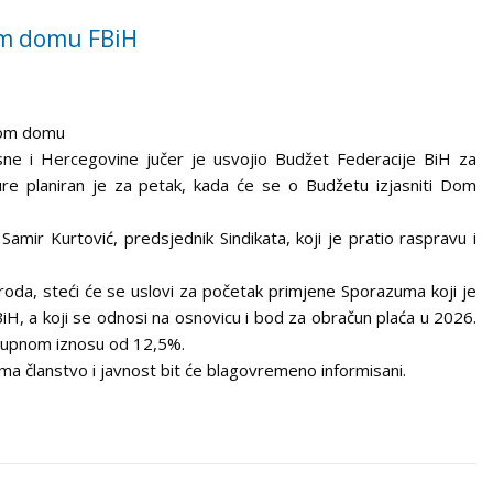
om domu FBiH
kom domu
ne i Hercegovine jučer je usvojio Budžet Federacije BiH za
e planiran je za petak, kada će se o Budžetu izjasniti Dom
amir Kurtović, predsjednik Sindikata, koji je pratio raspravu i
da, steći će se uslovi za početak primjene Sporazuma koji je
iH, a koji se odnosi na osnovicu i bod za obračun plaća u 2026.
ukupnom iznosu od 12,5%.
ma članstvo i javnost bit će blagovremeno informisani.