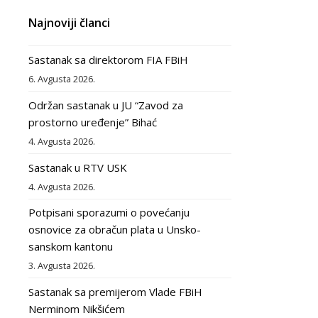
Najnoviji članci
Sastanak sa direktorom FIA FBiH
6. Avgusta 2026.
Održan sastanak u JU “Zavod za
prostorno uređenje” Bihać
4. Avgusta 2026.
Sastanak u RTV USK
4. Avgusta 2026.
Potpisani sporazumi o povećanju
osnovice za obračun plata u Unsko-
sanskom kantonu
3. Avgusta 2026.
Sastanak sa premijerom Vlade FBiH
Nerminom Nikšićem