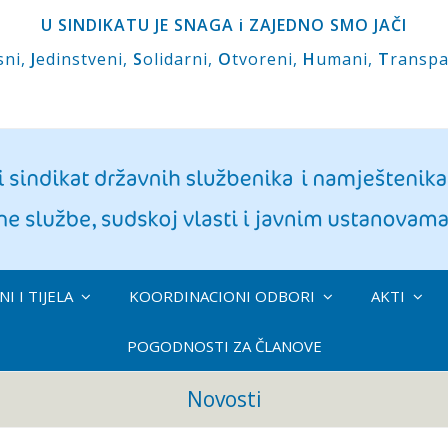
U SINDIKATU JE SNAGA i ZAJEDNO SMO JAČI
sni,
J
edinstveni,
S
olidarni,
O
tvoreni,
H
umani,
T
ranspa
I I TIJELA
KOORDINACIONI ODBORI
AKTI
POGODNOSTI ZA ČLANOVE
Novosti