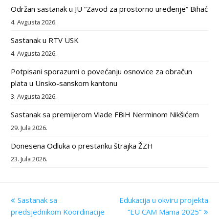
Održan sastanak u JU “Zavod za prostorno uređenje” Bihać
4. Avgusta 2026.
Sastanak u RTV USK
4. Avgusta 2026.
Potpisani sporazumi o povećanju osnovice za obračun
plata u Unsko-sanskom kantonu
3. Avgusta 2026.
Sastanak sa premijerom Vlade FBiH Nerminom Nikšićem
29. Jula 2026.
Donesena Odluka o prestanku štrajka ŽZH
23. Jula 2026.
previous
Sastanak sa
Edukacija u okviru projekta
next
predsjednikom Koordinacije
post:
post:
“EU CAM Mama 2025”