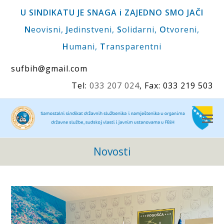
U SINDIKATU JE SNAGA i ZAJEDNO SMO JAČI
N
eovisni,
J
edinstveni,
S
olidarni,
O
tvoreni,
H
umani,
T
ransparentni
sufbih@gmail.com
Tel:
033 207 024
, Fax: 033 219 503
O
M
M
Novosti