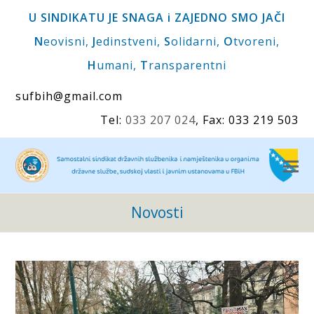
U SINDIKATU JE SNAGA i ZAJEDNO SMO JAČI
N
eovisni,
J
edinstveni,
S
olidarni,
O
tvoreni,
H
umani,
T
ransparentni
sufbih@gmail.com
Tel:
033 207 024
, Fax: 033 219 503
O
M
M
Novosti