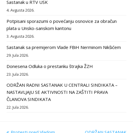
Sastanak u RTV USK
4. Avgusta 2026.
Potpisani sporazumi o povećanju osnovice za obračun
plata u Unsko-sanskom kantonu
3. Avgusta 2026.
Sastanak sa premijerom Vlade FBiH Nerminom Nikšićem
29. Jula 2026.
Donesena Odluka o prestanku štrajka ŽZH
23. Jula 2026.
ODRŽAN RADNI SASTANAK U CENTRALI SINDIKATA –
NASTAVLJAJU SE AKTIVNOSTI NA ZAŠTITI PRAVA
ČLANOVA SINDIKATA
22. Jula 2026.
previous
Protesti pred Vladom
ODRŽAN SASTANAK
next