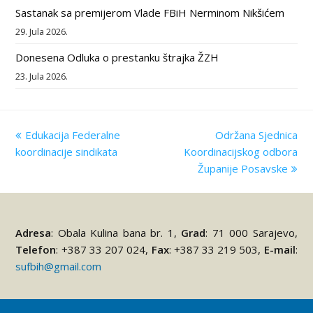
Sastanak sa premijerom Vlade FBiH Nerminom Nikšićem
29. Jula 2026.
Donesena Odluka o prestanku štrajka ŽZH
23. Jula 2026.
previous
Edukacija Federalne
Održana Sjednica
next
koordinacije sindikata
post:
Koordinacijskog odbora
post:
Županije Posavske
Adresa
: Obala Kulina bana br. 1,
Grad
: 71 000 Sarajevo,
Telefon
: +387 33 207 024,
Fax
: +387 33 219 503,
E-mail
:
sufbih@gmail.com