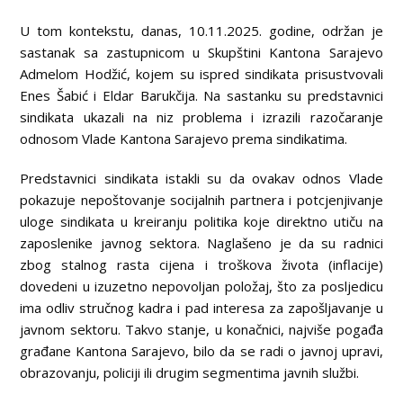
U tom kontekstu, danas, 10.11.2025. godine, održan je
sastanak sa zastupnicom u Skupštini Kantona Sarajevo
Admelom Hodžić, kojem su ispred sindikata prisustvovali
Enes Šabić i Eldar Barukčija. Na sastanku su predstavnici
sindikata ukazali na niz problema i izrazili razočaranje
odnosom Vlade Kantona Sarajevo prema sindikatima.
Predstavnici sindikata istakli su da ovakav odnos Vlade
pokazuje nepoštovanje socijalnih partnera i potcjenjivanje
uloge sindikata u kreiranju politika koje direktno utiču na
zaposlenike javnog sektora. Naglašeno je da su radnici
zbog stalnog rasta cijena i troškova života (inflacije)
dovedeni u izuzetno nepovoljan položaj, što za posljedicu
ima odliv stručnog kadra i pad interesa za zapošljavanje u
javnom sektoru. Takvo stanje, u konačnici, najviše pogađa
građane Kantona Sarajevo, bilo da se radi o javnoj upravi,
obrazovanju, policiji ili drugim segmentima javnih službi.