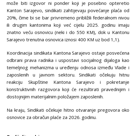
može biti izgovor ni ponder koji je posebno opteretio
Kanton Sarajevo, sindikati zahtijevaju povećanje plaća od
20%, čime bi se bar privremeno približili federalnom nivou
ili drugim kantonima koji već cijelu 2025. godinu imaju
znatno veću osnovicu (neki i do 550 KM), dok u Kantonu
Sarajevo trenutna osnovica iznosi 400 KM uz bod 1,1).
Koordinacija sindikata Kantona Sarajevo ostaje posvećena
odbrani prava radnika i uspostavi socijalnog dijaloga kao
temeljnog mehanizma u uređenju odnosa između Vlade i
zaposlenih u javnom sektoru. Sindikati očekuju hitnu
reakciju Skupštine Kantona Sarajevo i pokretanje
konstruktivnih razgovora koji će rezultirati pravednijim i
dostojnijim materijalnim položajem zaposlenih.
Na kraju, Sindikati očekuje hitno otvaranje pregovora oko
osnovice za obračun plaće za 2026. godinu.