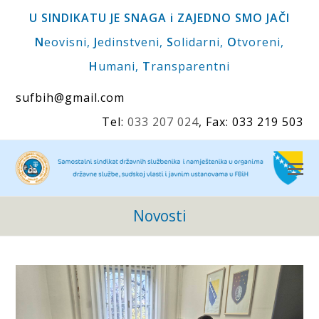
U SINDIKATU JE SNAGA i ZAJEDNO SMO JAČI
N
eovisni,
J
edinstveni,
S
olidarni,
O
tvoreni,
H
umani,
T
ransparentni
sufbih@gmail.com
Tel:
033 207 024
, Fax: 033 219 503
O
M
M
Novosti