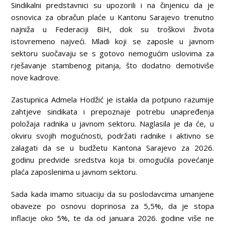
Sindikalni predstavnici su upozorili i na činjenicu da je
osnovica za obračun plaće u Kantonu Sarajevo trenutno
najniža u Federaciji BiH, dok su troškovi života
istovremeno najveći. Mladi koji se zaposle u javnom
sektoru suočavaju se s gotovo nemogućim uslovima za
rješavanje stambenog pitanja, što dodatno demotiviše
nove kadrove.
Zastupnica Admela Hodžić je istakla da potpuno razumije
zahtjeve sindikata i prepoznaje potrebu unapređenja
položaja radnika u javnom sektoru. Naglasila je da će, u
okviru svojih mogućnosti, podržati radnike i aktivno se
zalagati da se u budžetu Kantona Sarajevo za 2026.
godinu predvide sredstva koja bi omogućila povećanje
plaća zaposlenima u javnom sektoru.
Sada kada imamo situaciju da su poslodavcima umanjene
obaveze po osnovu doprinosa za 5,5%, da je stopa
inflacije oko 5%, te da od januara 2026. godine više ne