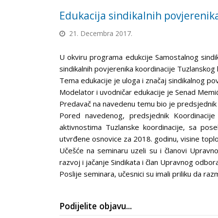
Edukacija sindikalnih povjerenika
21. Decembra 2017.
U okviru programa edukcije Samostalnog sindik
sindikalnih povjerenika koordinacije Tuzlanskog
Tema edukacije je uloga i značaj sindikalnog po
Modelator i uvodničar edukacije je Senad Memi
Predavač na navedenu temu bio je predsjednik S
Pored navedenog, predsjednik Koordinacije 
aktivnostima Tuzlanske koordinacije, sa po
utvrđene osnovice za 2018. godinu, visine toplo
Učešće na seminaru uzeli su i članovi Upravno
razvoj i jačanje Sindikata i član Upravnog odbor
Poslije seminara, učesnici su imali priliku da raz
Podijelite objavu...