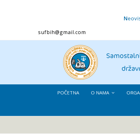
N
eovi
sufbih@gmail.com
POČETNA
O NAMA
ORGAN