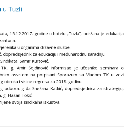
 u Tuzli
ata, 15.12.2017. godine u hotelu „Tuzla“, održana je edukacija
 kantona.
vjerenika u organima državne službe.
ć, dopredsjednik za edukaciju i međunarodnu saradnju.
indikata, Samir Kurtović.
TK, g. Amir Sejdinović informisao je učesnike seminara o
sebnim osvrtom na potpisani Sporazum sa Vladom TK u vezi
g obroka i visine regresa za 2018. godinu.
g odbora: g-đa Snežana Katkić, dopredsjednica za strategiju,
a, g. Hasan Tokić.
mijene svoja sindikalna iskustva.