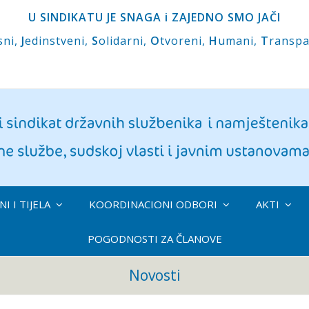
U SINDIKATU JE SNAGA i ZAJEDNO SMO JAČI
sni,
J
edinstveni,
S
olidarni,
O
tvoreni,
H
umani,
T
ranspa
I I TIJELA
KOORDINACIONI ODBORI
AKTI
POGODNOSTI ZA ČLANOVE
Novosti